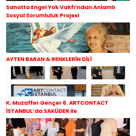
Sanatta Engel Yok Vakfı’ndan Anlamlı
Sosyal Sorumluluk Projesi
AYTEN BARAN & RENKLERİN DİLİ
K. Muzaffer Gençer 6. ARTCONTACT
İSTANBUL’da SAKÜDER ile