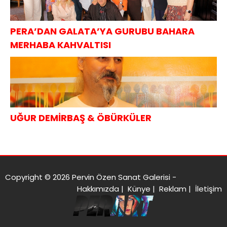
PERA’DAN GALATA’YA GURUBU BAHARA
MERHABA KAHVALTISI
UĞUR DEMİRBAŞ & ÖBÜRKÜLER
Copyright © 2026 Pervin Özen Sanat Galerisi -
Hakkımızda
|
Künye
|
Reklam
|
İletişim