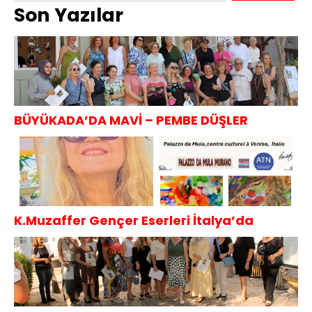
Son Yazılar
BÜYÜKADA’DA MAVİ – PEMBE DÜŞLER
K.Muzaffer Gençer Eserleri İtalya’da