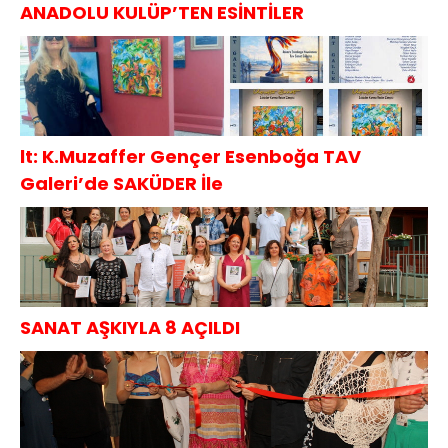
ANADOLU KULÜP’TEN ESİNTİLER
lt: K.Muzaffer Gençer Esenboğa TAV
Galeri’de SAKÜDER İle
SANAT AŞKIYLA 8 AÇILDI