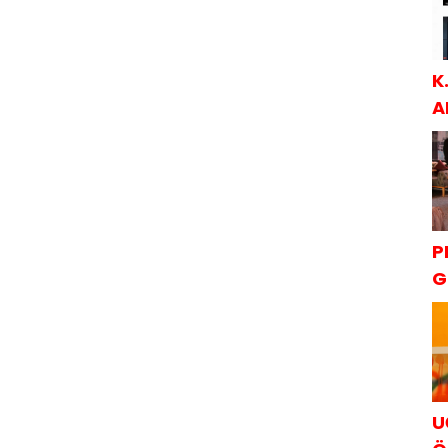
K
A
S
P
G
K
U