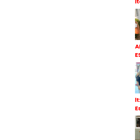
İ
A
E
l
E
S