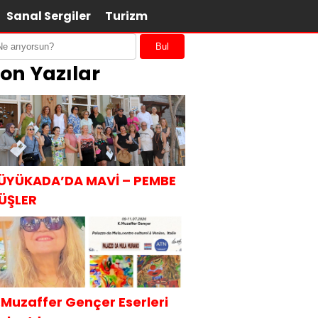
Sanal Sergiler
Turizm
Bul
on Yazılar
ÜYÜKADA’DA MAVİ – PEMBE
ÜŞLER
.Muzaffer Gençer Eserleri