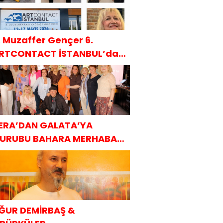
. Muzaffer Gençer 6.
RTCONTACT İSTANBUL’da
AKÜDER ile
ERA’DAN GALATA’YA
URUBU BAHARA MERHABA
AHVALTISI
ĞUR DEMİRBAŞ &