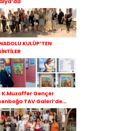
talya’da
NADOLU KULÜP’TEN
SİNTİLER
t: K.Muzaffer Gençer
senboğa TAV Galeri’de
AKÜDER İle