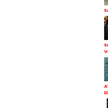
S
S
V
S
A
Dİ