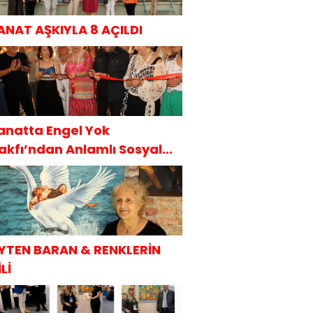
ANAT AŞKIYLA 8 AÇILDI
anatta Engel Yok
akfı’ndan Anlamlı Sosyal
orumluluk Projesi
YTEN BARAN & RENKLERİN
Lİ