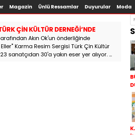
er
Magazin
Ünlü Ressamlar
Duyurular
Moda
TÜRK ÇİN KÜLTÜR DERNEĞİ’NDE
S
tarafından Akın Ok'un önderliğinde
ller" Karma Resim Sergisi Türk Çin Kültür
23 sanatçıdan 30'a yakın eser yer alıyor. ...
B
D
K