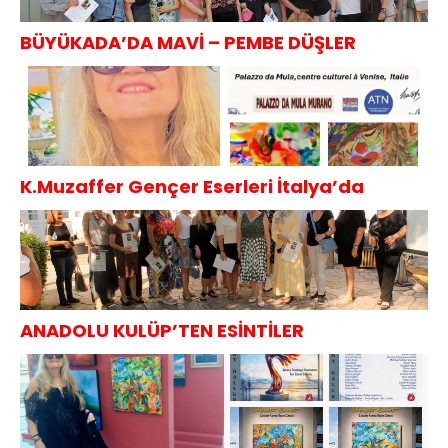
BÜYÜKADA’DA MAVİ – PEMBE DÜŞLER
K.Muzaffer Gençer Eserleri İtalya’da
ANADOLU KULÜP’TEN ESİNTİLER