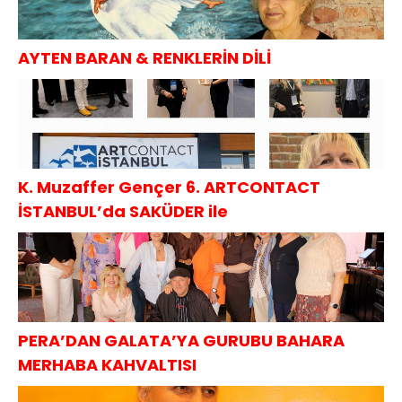
AYTEN BARAN & RENKLERİN DİLİ
K. Muzaffer Gençer 6. ARTCONTACT
İSTANBUL’da SAKÜDER ile
PERA’DAN GALATA’YA GURUBU BAHARA
MERHABA KAHVALTISI