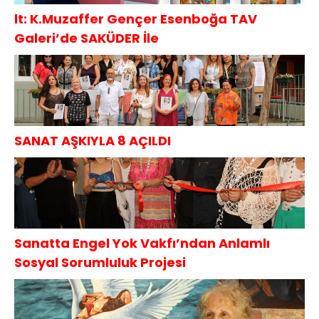
lt: K.Muzaffer Gençer Esenboğa TAV
Galeri’de SAKÜDER İle
SANAT AŞKIYLA 8 AÇILDI
Sanatta Engel Yok Vakfı’ndan Anlamlı
Sosyal Sorumluluk Projesi