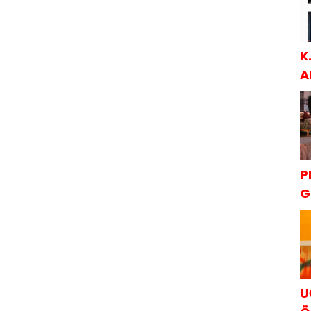
K
A
S
P
G
K
U