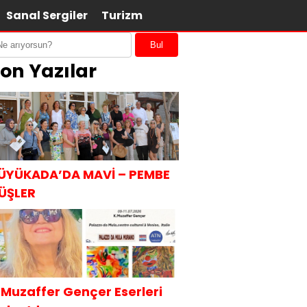
Sanal Sergiler
Turizm
Bul
on Yazılar
ÜYÜKADA’DA MAVİ – PEMBE
ÜŞLER
.Muzaffer Gençer Eserleri