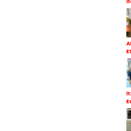
İ
A
E
l
E
S