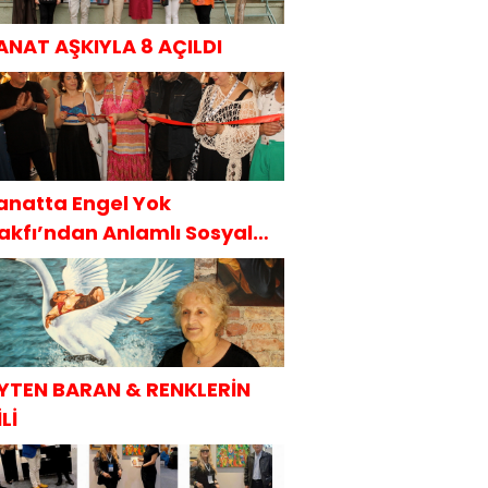
ANAT AŞKIYLA 8 AÇILDI
anatta Engel Yok
akfı’ndan Anlamlı Sosyal
orumluluk Projesi
YTEN BARAN & RENKLERİN
Lİ