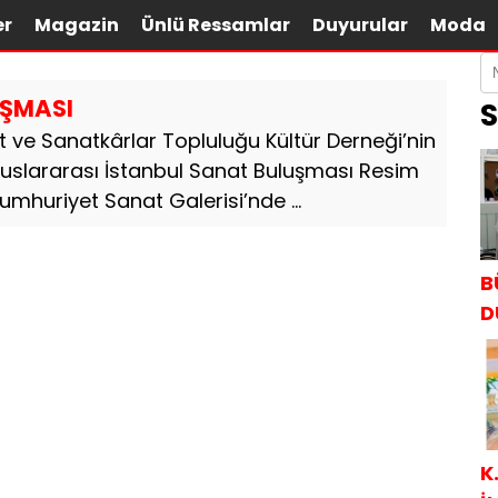
er
Magazin
Ünlü Ressamlar
Duyurular
Moda
UŞMASI
S
ve Sanatkârlar Topluluğu Kültür Derneği’nin
luslararası İstanbul Sanat Buluşması Resim
Cumhuriyet Sanat Galerisi’nde ...
B
D
K