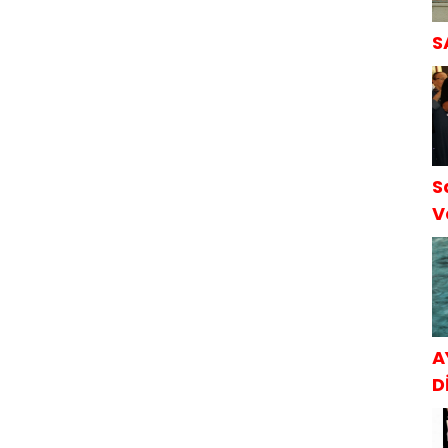
S
S
V
S
A
Dİ