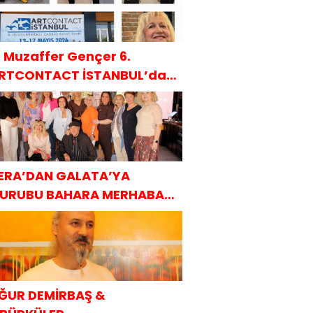
. Muzaffer Gençer 6.
RTCONTACT İSTANBUL’da
AKÜDER ile
ERA’DAN GALATA’YA
URUBU BAHARA MERHABA
AHVALTISI
ĞUR DEMİRBAŞ &