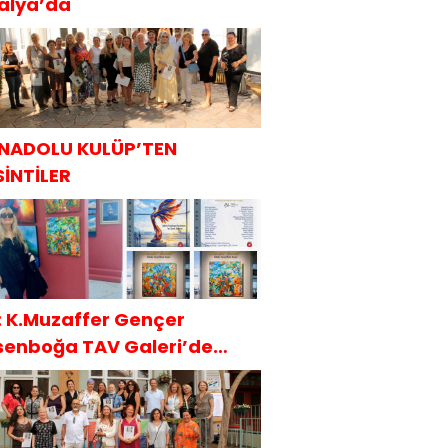
talya’da
NADOLU KULÜP’TEN
SİNTİLER
t: K.Muzaffer Gençer
senboğa TAV Galeri’de
AKÜDER İle