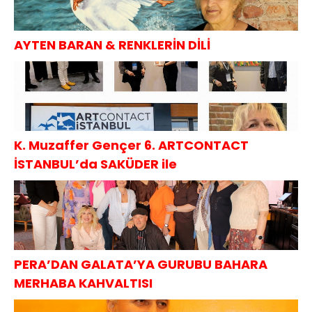
AYTEN BARAN & RENKLERİN DİLİ
K. Muzaffer Gençer 6. ARTCONTACT
İSTANBUL’da SAKÜDER ile
PERA’DAN GALATA’YA GURUBU BAHARA
MERHABA KAHVALTISI