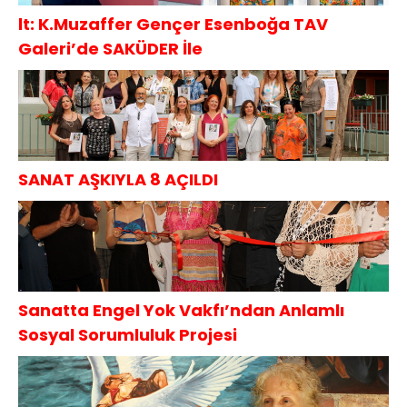
lt: K.Muzaffer Gençer Esenboğa TAV
Galeri’de SAKÜDER İle
SANAT AŞKIYLA 8 AÇILDI
Sanatta Engel Yok Vakfı’ndan Anlamlı
Sosyal Sorumluluk Projesi