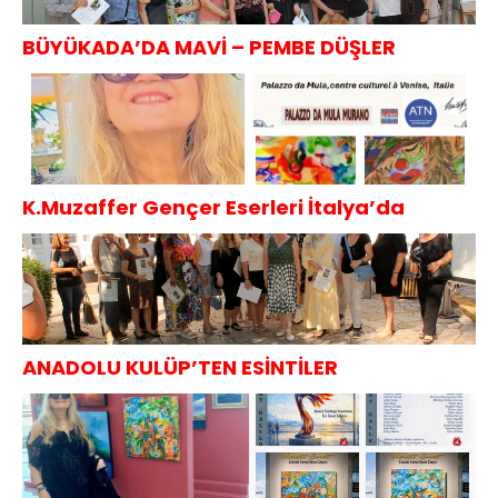
BÜYÜKADA’DA MAVİ – PEMBE DÜŞLER
K.Muzaffer Gençer Eserleri İtalya’da
ANADOLU KULÜP’TEN ESİNTİLER